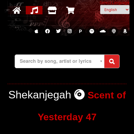
Select Language
P
Search by song, artist or lyrics
Shekanjegah
Scent of
Yesterday 47