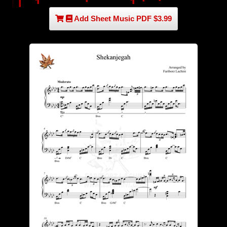
Add Sheet Music PDF $3.99