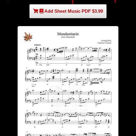
Add Sheet Music PDF $3.99