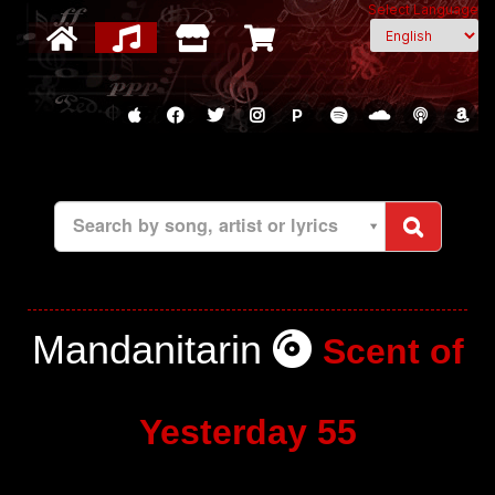
Select Language
P
Search by song, artist or lyrics
Mandanitarin
Scent of
Yesterday 55