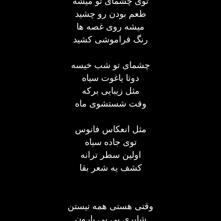
توی چشمای تو میشه
طعم بودن رو چشید
میشه روی غصه ها
رنگ فراموشی کشید
چشمای تو شب خیسه
دوتا یاغوت سیاه
مثل زیبایی برکه
وقت شستشوی ماه
مثل انعکاس فانوس
توی جاده سیاه
اولین سطر ترانه
کشف یه شعر بقا
وقتی هستی همه نیستن
شاپری بی بی بارون