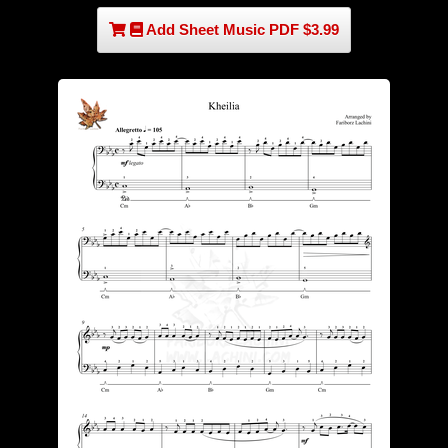
Add Sheet Music PDF $3.99