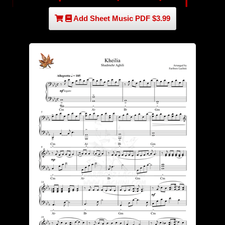
Add Sheet Music PDF $3.99