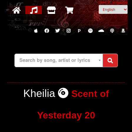
Select Language
P
Search by song, artist or lyrics
Kheilia
Scent of
Yesterday 20