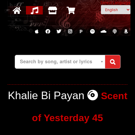
Select Language
P
Search by song, artist or lyrics
Khalie Bi Payan
Scent
of Yesterday 45