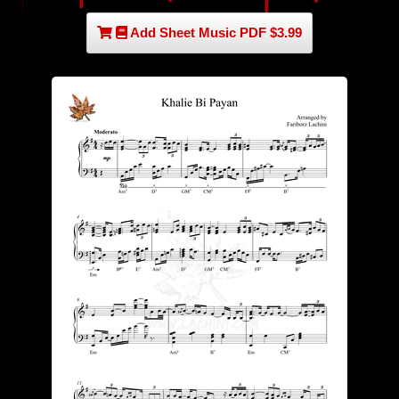
Add Sheet Music PDF $3.99