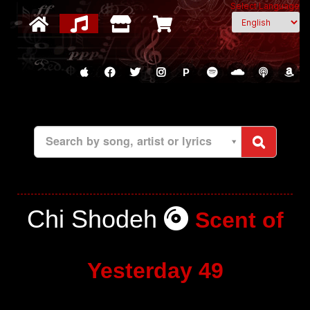
Select Language
P
Search by song, artist or lyrics
Chi Shodeh
Scent of
Yesterday 49