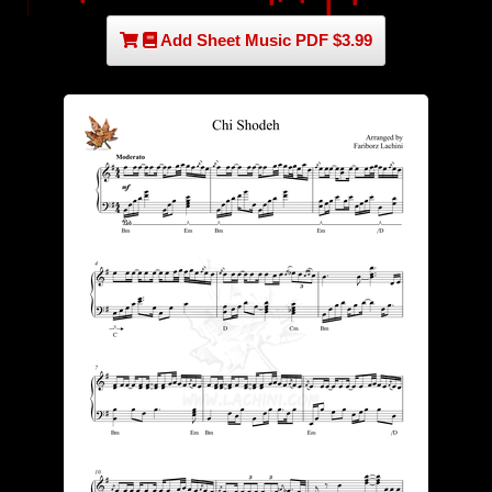
Add Sheet Music PDF $3.99