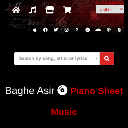
Select Language
P
Search by song, artist or lyrics
Baghe Asir
Piano Sheet
Music