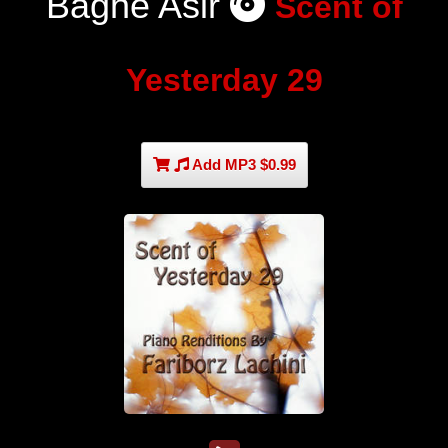
Baghe Asir
Scent of
Yesterday 29
Add MP3 $0.99