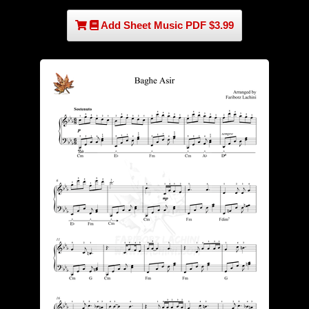
Add Sheet Music PDF $3.99