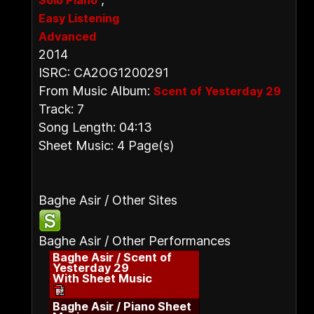
Solo Piano
Easy Listening
Advanced
2014
ISRC: CA2OG1200291
From Music Album:
Scent of Yesterday 29
Track: 7
Song Length: 04:13
Sheet Music: 4 Page(s)
Baghe Asir / Other Sites
Baghe Asir / Other Performances
Baghe Asir / Scent of
Yesterday 29
With Sheet Music
Baghe Asir / Piano Sheet