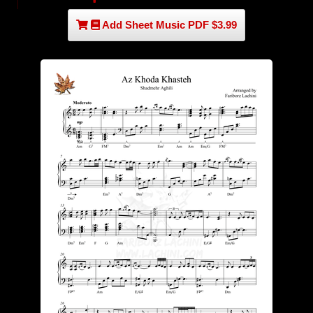
Add Sheet Music PDF $3.99