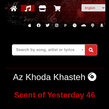
Select Language
P
Search by song, artist or lyrics
Az Khoda Khasteh
Scent of Yesterday 46