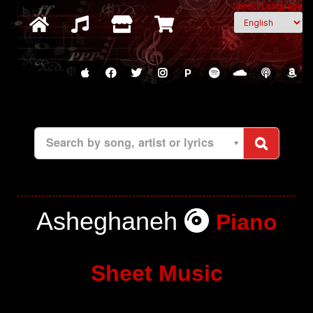
Select Language
P
Search by song, artist or lyrics
Asheghaneh
Piano
Sheet Music