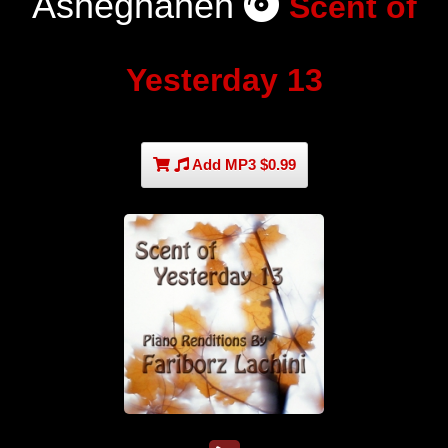
Asheghaneh
Scent of
Yesterday 13
Add MP3 $0.99