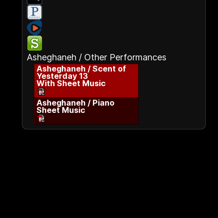
Asheghaneh / Other Performances
Asheghaneh / Scent of
Yesterday 13
With Sheet Music
Asheghaneh / Piano
Sheet Music