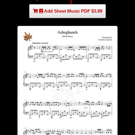
Add Sheet Music PDF $3.99