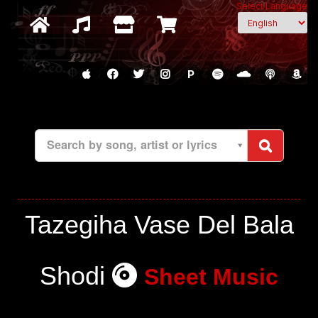
Select Language
P
Search by song, artist or lyrics
Tazegiha Vase Del Bala
Shodi
Sheet Music