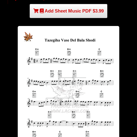
Add Sheet Music PDF $3.99