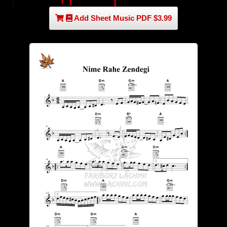
Add Sheet Music PDF $3.99