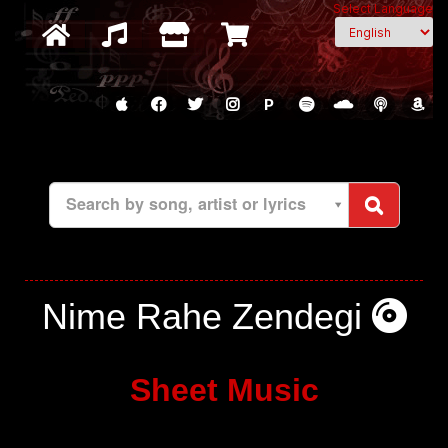
Select Language
P
Search by song, artist or lyrics
Nime Rahe Zendegi
Sheet Music