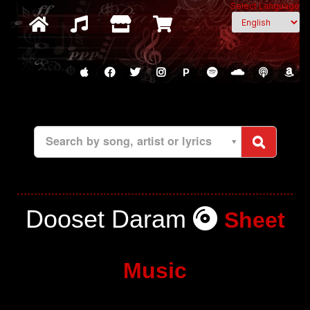
Select Language
P
Search by song, artist or lyrics
Dooset Daram
Sheet
Music