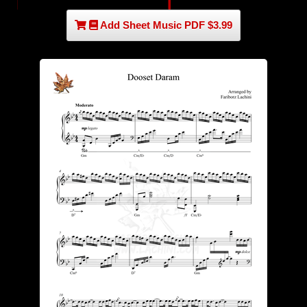
Add Sheet Music PDF $3.99