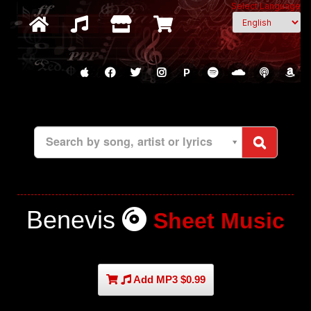
Select Language
P
Search by song, artist or lyrics
Benevis
Sheet Music
Add MP3 $0.99