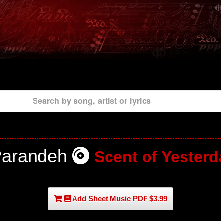
Search by song, artist or lyrics
Parandeh
Scent of Yesterd
Add Sheet Music PDF $3.99