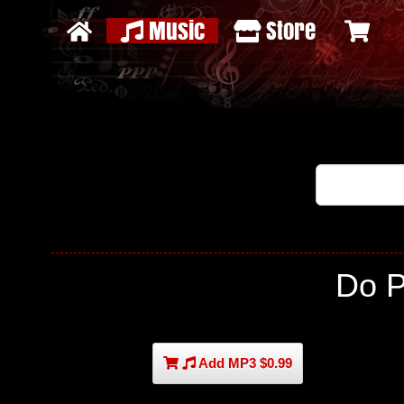
Music
Store
Do 
Add MP3 $0.99