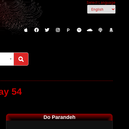
Select Language
P
ay 54
Do Parandeh