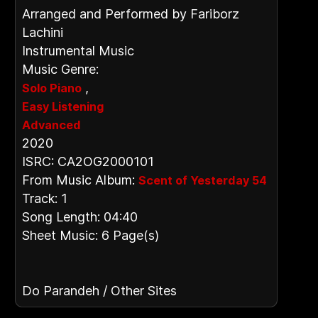
Arranged and Performed by Fariborz
Lachini
Instrumental Music
Music Genre:
,
Solo Piano
Easy Listening
Advanced
2020
ISRC: CA2OG2000101
From Music Album:
Scent of Yesterday 54
Track: 1
Song Length: 04:40
Sheet Music: 6 Page(s)
Do Parandeh / Other Sites