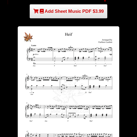
Add Sheet Music PDF $3.99