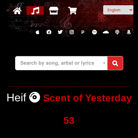
Select Language
P
Search by song, artist or lyrics
Heif
Scent of Yesterday
53