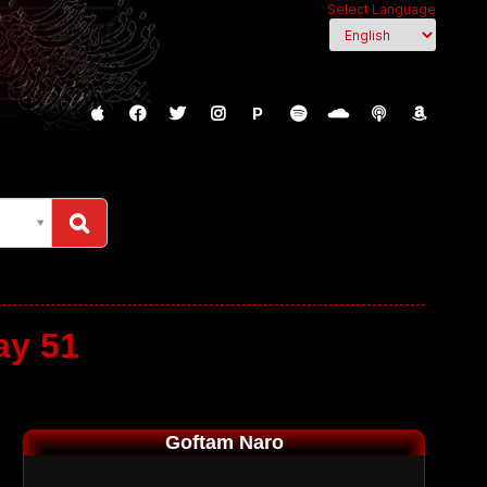
Select Language
P
ay 51
Goftam Naro