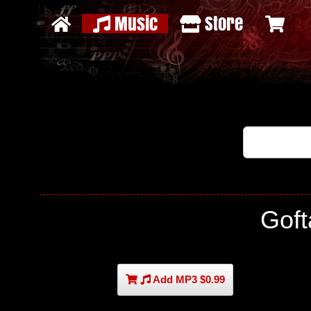
Music
Store
Gof
Add MP3 $0.99