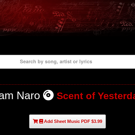
Search by song, artist or lyrics
tam Naro
Scent of Yesterd
Add Sheet Music PDF $3.99