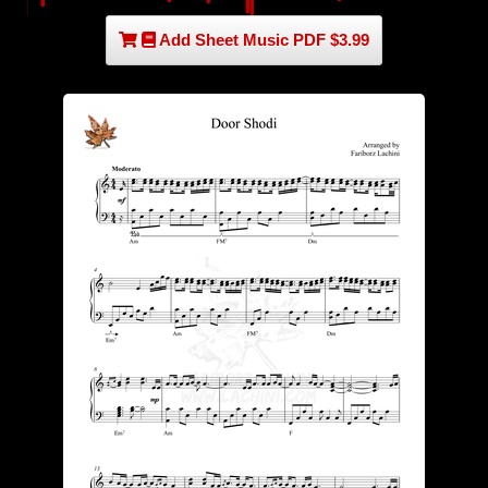
Add Sheet Music PDF $3.99