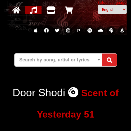
Select Language
P
Search by song, artist or lyrics
Door Shodi
Scent of
Yesterday 51