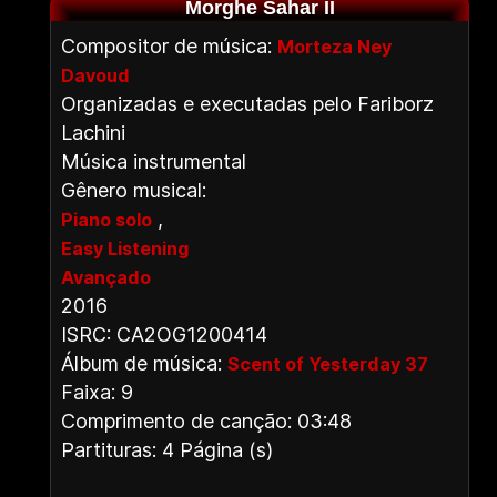
Morghe Sahar II
Compositor de música:
Morteza Ney
Davoud
Organizadas e executadas pelo Fariborz
Lachini
Música instrumental
Gênero musical:
,
Piano solo
Easy Listening
Avançado
2016
ISRC: CA2OG1200414
Álbum de música:
Scent of Yesterday 37
Faixa: 9
Comprimento de canção: 03:48
Partituras: 4 Página (s)