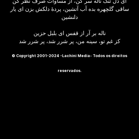
ای دل تنگ ناله سر کن، از مساوات صرف نظر کن
ساقی گلچهره بده آب آتشین، پردهٔ دلکش بزن ای یار
دلنشین
ناله بر آر از قفس ای بلبل حزین
کز غم تو، سینه من، پر شرر شد، پر شرر شد
© Copyright 2001-2024 -Lachini Media- Todos os direitos
reservados.