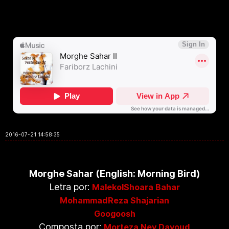
2016-07-21 14:58:35
Morghe Sahar (English: Morning Bird)
Letra por:
MalekolShoara Bahar
MohammadReza Shajarian
Googoosh
Composta por:
Morteza Ney Davoud