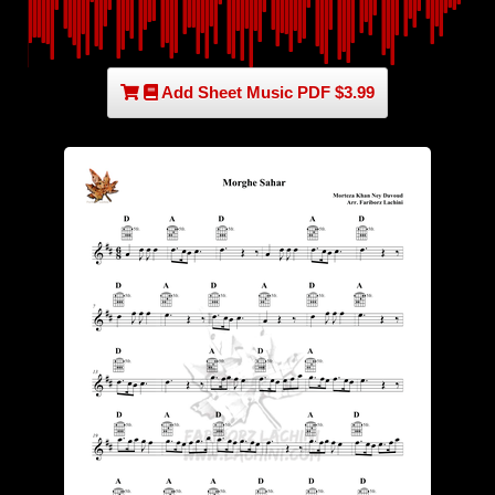
Add Sheet Music PDF $3.99