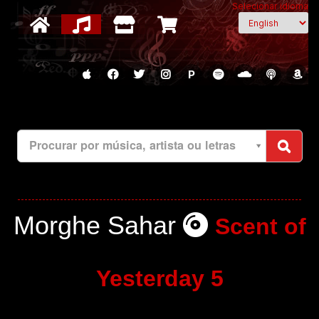
Selecionar idioma
P
Procurar por música, artista ou letras
Morghe Sahar
Scent of
Yesterday 5