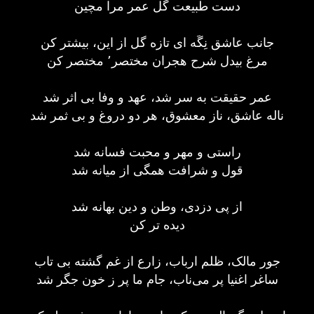
دست طبیعت گل عمر مرا مچین
جانب عاشق نِگَه‌ ای تازه گل از این، بیشتر کن
مرغ بیدل شرح هجران مختصر٬ مختصر کن
عمر حقیقت به سر شد، عهد و وفا بی اثر شد
ناله عاشق، ناز معشوق، هر دو دروغ و بی ثمر شد
راستی و مهر و محبت فسانه شد
قول و شرافت همگی از میانه شد
از پی دزدی، وطن و دین بهانه شد
دیده تر کن
جور مالک، ظلم ارباب، زارع از غم گشته بی تاب
ساغر اغنیا پر می‌ناب، جام ما پر ز خون جگر شد