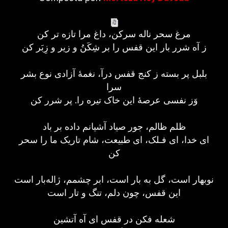
مرغ سحر ناله سرکن، داغ مرا تازه تر کن
ز آه شرر بار این قفس را بر شِکَنُ و زیر و زِبَر کن
بلبل پر بسته ز کنج قفس درآ، نغمهٔ آزادی نوع بشر
سرا
وَز نفسی عرصهٔ این خاک تیره را. پر شرر کن
ظلم ظالم، جور صیاد آشیانم داده بر باد
ای خدا، ای فـلک، ای طبیعت، شام تاریک ما را سحر
کن
نوبهار است، گل به بار است، ابر چشمم، ژاله‌بار است
این قفس، چون دلم، تنگ و تار است
شعله فکن در قفس ای آه آتشین