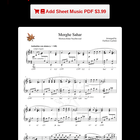
Add Sheet Music PDF $3.99