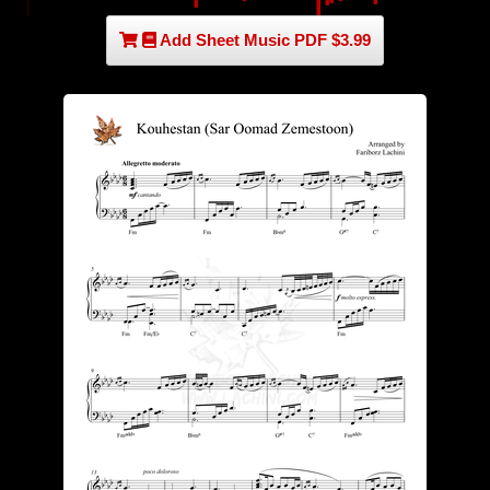
Add Sheet Music PDF $3.99