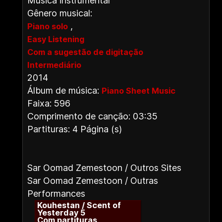
Música instrumental
Gênero musical:
,
Piano solo
Easy Listening
Com a sugestão de digitação
Intermediário
2014
Álbum de música:
Piano Sheet Music
Faixa: 596
Comprimento de canção: 03:35
Partituras: 4 Página (s)
Sar Oomad Zemestoon / Outros Sites
Sar Oomad Zemestoon / Outras
Performances
Kouhestan / Scent of
Yesterday 5
Com partituras