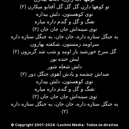
تو کوهها دارن گل گل گل آفتابو ميکارن (۲)
توی کوهستون، دلش بيداره
تفنگ و گل و گندم داره مياره
توی سينه‌اش جان جان جان (۲)
يه جنگل ستاره داره، جان جان، يه جنگل ستاره داره
سراومد زمستون، شکفته بهارون
گل سرخ خورشيد باز اومد و شب شد گريزون (۲)
لبش خنده نور
دلش شعله شور
صداش چشمه و يادش آهوی جنگل دور (۲)
توی کوهستون، دلش بيداره
تفنگ و گل و گندم داره مياره
توی سينه‌اش جان جان جان (۲)
يه جنگل ستاره داره، جان جان، يه جنگل ستاره داره
(۲)
© Copyright 2001-2024 -Lachini Media- Todos os direitos