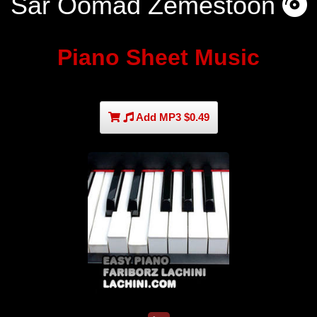
Sar Oomad Zemestoon
Piano Sheet Music
Add MP3 $0.49