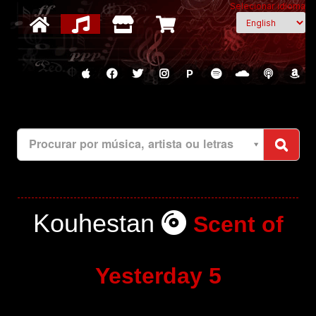
Selecionar idioma
P
Procurar por música, artista ou letras
Kouhestan
Scent of
Yesterday 5