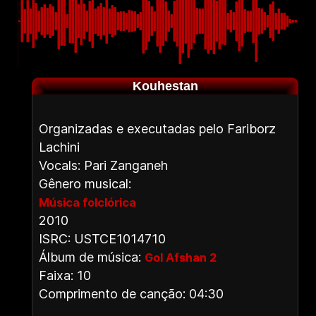
Kouhestan
Organizadas e executadas pelo Fariborz
Lachini
Vocals: Pari Zanganeh
Gênero musical:
Música folclórica
2010
ISRC: USTCE1014710
Álbum de música:
Gol Afshan 2
Faixa: 10
Comprimento de canção: 04:30