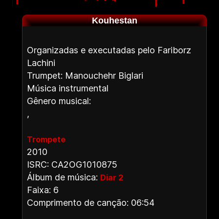
Kouhestan
Organizadas e executadas pelo Fariborz
Lachini
Trumpet: Manouchehr Biglari
Música instrumental
Gênero musical:
,
Trompete
2010
ISRC: CA2OG1010875
Álbum de música:
Diar 2
Faixa: 6
Comprimento de canção: 06:54