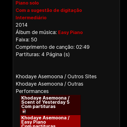
Piano solo
Com a sugestão de digitação
Intermediário
2014
Álbum de música:
Easy Piano
Faixa: 50
Comprimento de canção: 02:49
Partituras: 4 Página (s)
Khodaye Asemoona / Outros Sites
Khodaye Asemoona / Outras
Performances
Khodaye Asemoona /
Scent of Yesterday 5
Com partituras
Khodaye Asemoona /
Easy Piano
Com partituras