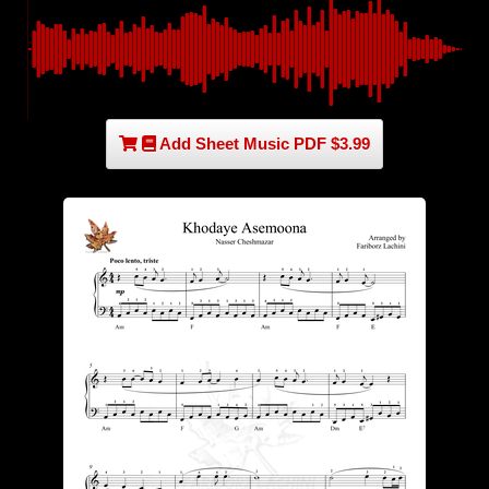
Add Sheet Music PDF $3.99