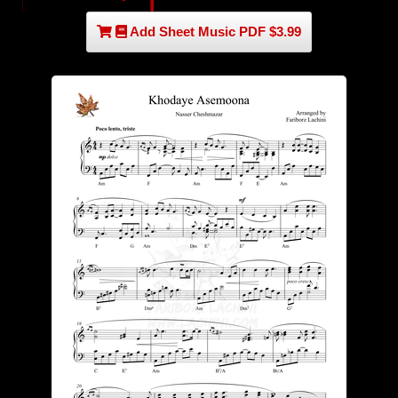
Add Sheet Music PDF $3.99