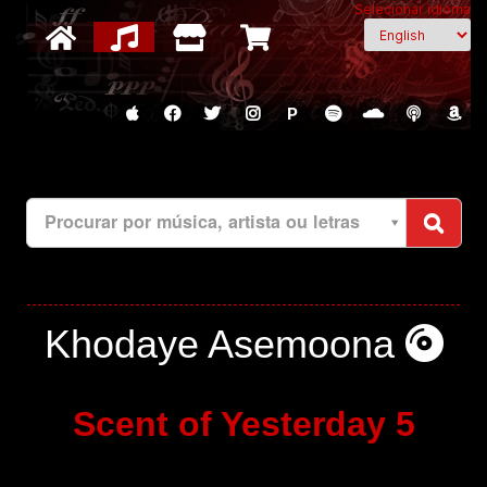
Selecionar idioma
P
Procurar por música, artista ou letras
Khodaye Asemoona
Scent of Yesterday 5