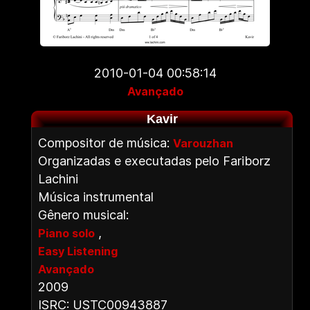
2010-01-04 00:58:14
Avançado
Kavir
Compositor de música:
Varouzhan
Organizadas e executadas pelo Fariborz
Lachini
Música instrumental
Gênero musical:
,
Piano solo
Easy Listening
Avançado
2009
ISRC: USTC00943887