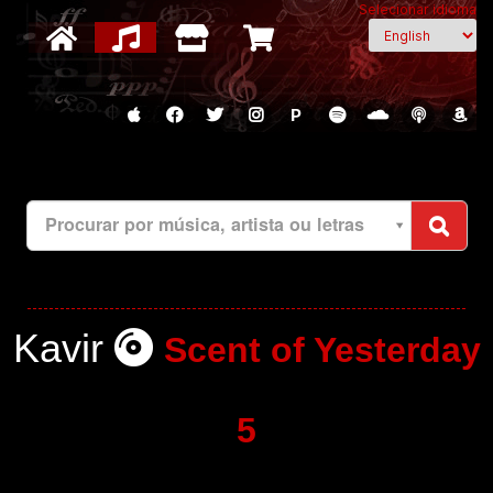
Selecionar idioma
P
Procurar por música, artista ou letras
Kavir
Scent of Yesterday
5