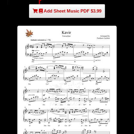
Add Sheet Music PDF $3.99