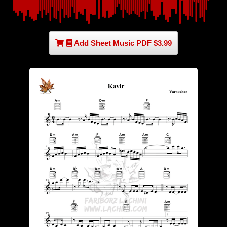
Add Sheet Music PDF $3.99