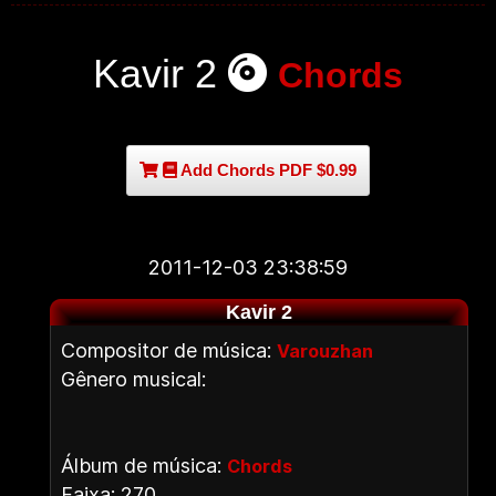
Kavir 2
Chords
Add Chords PDF $0.99
2011-12-03 23:38:59
Kavir 2
Compositor de música:
Varouzhan
Gênero musical:
Álbum de música:
Chords
Faixa: 270