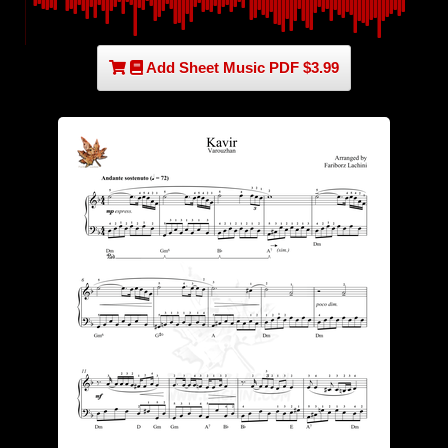
Add Sheet Music PDF $3.99