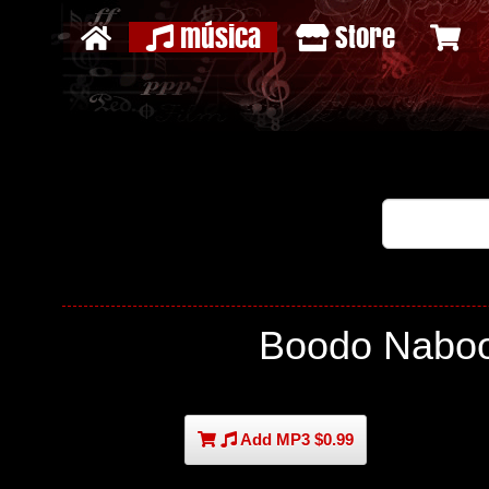
música
Store
Boodo Naboo
Add MP3 $0.99