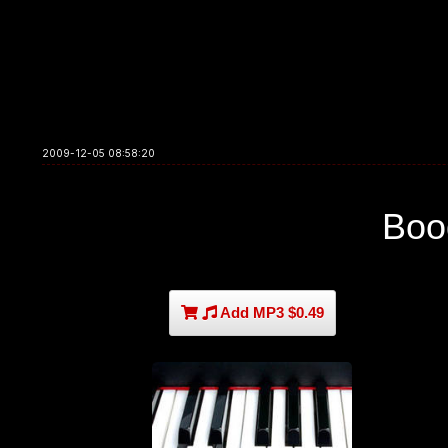
2009-12-05 08:58:20
Boo
Add MP3 $0.49