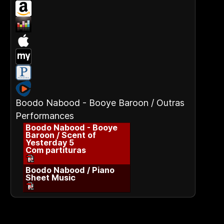
Boodo Nabood - Booye Baroon / Outras
Performances
Boodo Nabood - Booye
Baroon / Scent of
Yesterday 5
Com partituras
Boodo Nabood / Piano
Sheet Music