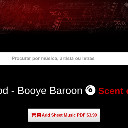
Procurar por música, artista ou letras
d - Booye Baroon
Scent 
Add Sheet Music PDF $3.99