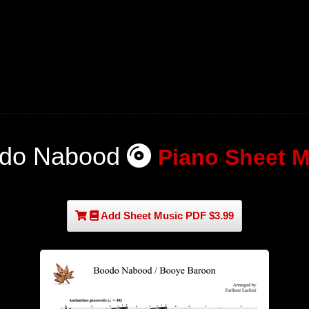
do Nabood
Piano Sheet M
Add Sheet Music PDF $3.99