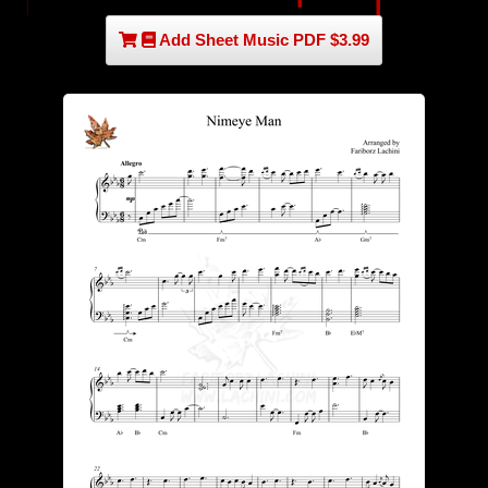
Add Sheet Music PDF $3.99