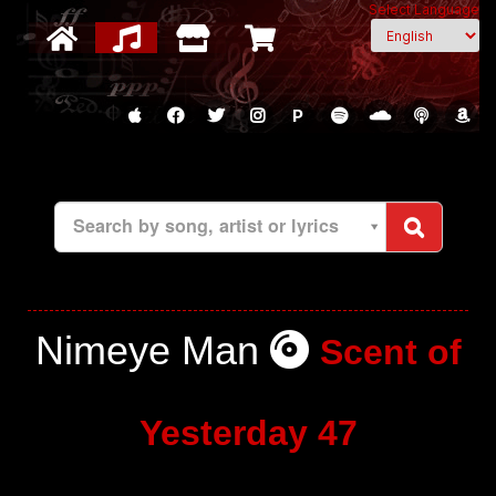
Select Language
P
Search by song, artist or lyrics
Nimeye Man
Scent of
Yesterday 47