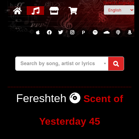
Select Language
P
Search by song, artist or lyrics
Fereshteh
Scent of
Yesterday 45