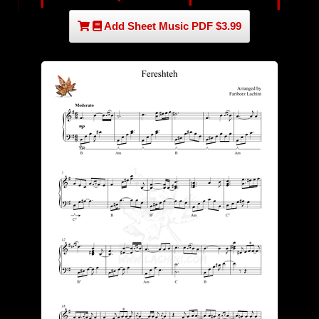
Add Sheet Music PDF $3.99