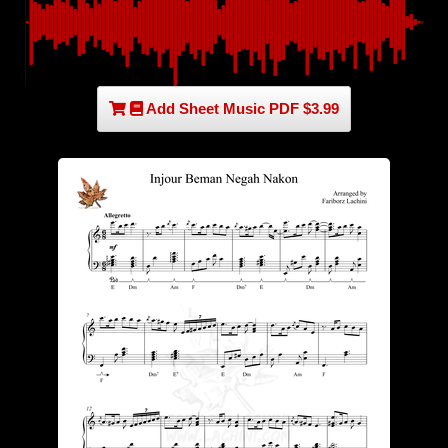
Add Sheet Music PDF $3.99