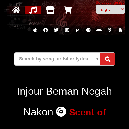
Select Language
P
Search by song, artist or lyrics
Injour Beman Negah
Nakon
Scent of