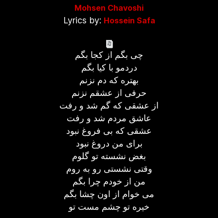
Mohsen Chavoshi
Lyrics by:
Hossein Safa
چی بگم از کجا بگم
دردمو با کیا بگم
بهتره که دم نزنم
حرفی از عشقم نزنم
از عشقی که گم شد و رفت
عاشق مردم شد و رفت
عشقی که بی فروغ نبود
برای من دروغ نبود
بغض نشسته تو گلوم
وقتی نشستی رو به روم
من از خودم چرا بگم
می خوام از اون چشا بگم
خیره تو چشم مست تو