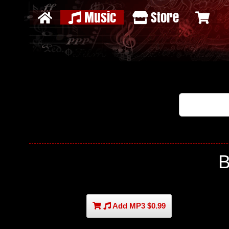
Music
Store
Add MP3 $0.99