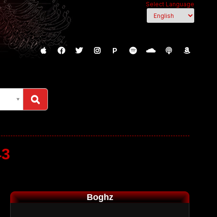
Select Language
P
43
Boghz