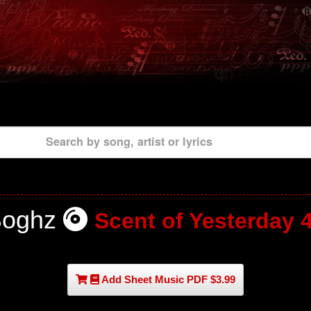
Search by song, artist or lyrics
Boghz
Scent of Yesterday 
Add Sheet Music PDF $3.99