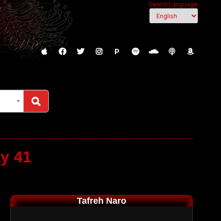
Select Language
P
ay 41
Tafreh Naro