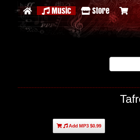
Music
Store
Taf
Add MP3 $0.99