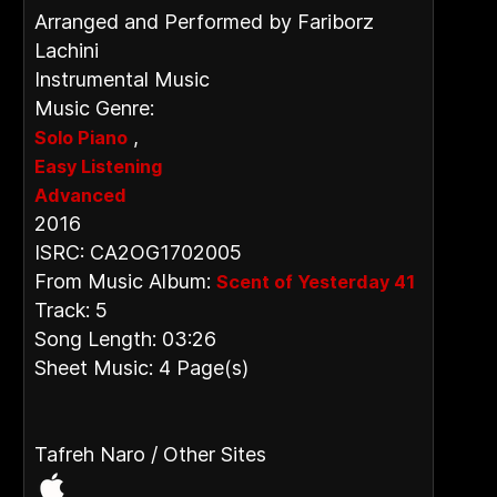
Arranged and Performed by Fariborz
Lachini
Instrumental Music
Music Genre:
,
Solo Piano
Easy Listening
Advanced
2016
ISRC: CA2OG1702005
From Music Album:
Scent of Yesterday 41
Track: 5
Song Length: 03:26
Sheet Music: 4 Page(s)
Tafreh Naro / Other Sites