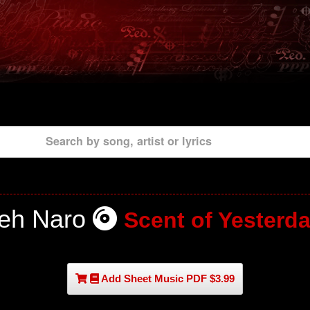
Search by song, artist or lyrics
reh Naro
Scent of Yesterd
Add Sheet Music PDF $3.99