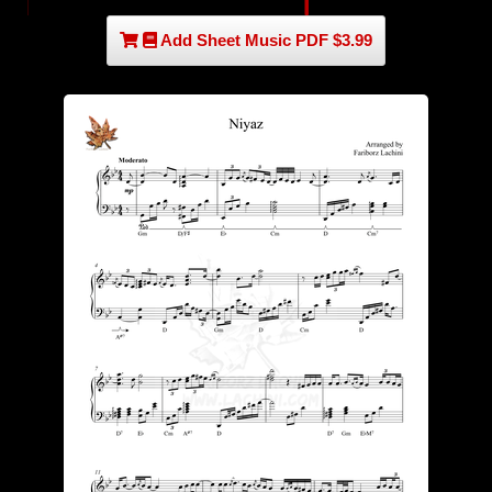
Add Sheet Music PDF $3.99