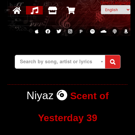
Select Language
P
Search by song, artist or lyrics
Niyaz
Scent of
Yesterday 39