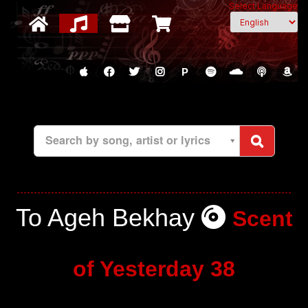
Select Language
P
Search by song, artist or lyrics
To Ageh Bekhay
Scent
of Yesterday 38