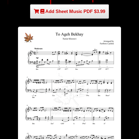
Add Sheet Music PDF $3.99