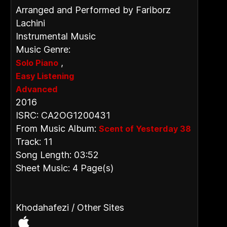
Arranged and Performed by Fariborz
Lachini
Instrumental Music
Music Genre:
,
Solo Piano
Easy Listening
Advanced
2016
ISRC: CA2OG1200431
From Music Album:
Scent of Yesterday 38
Track: 11
Song Length: 03:52
Sheet Music: 4 Page(s)
Khodahafezi / Other Sites