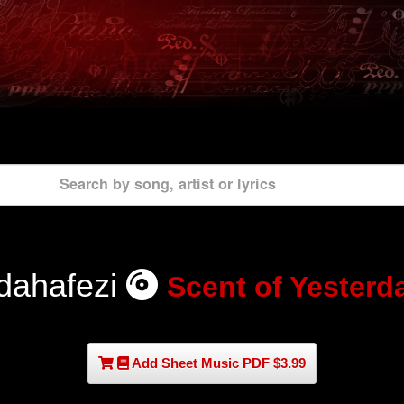
Search by song, artist or lyrics
dahafezi
Scent of Yesterd
Add Sheet Music PDF $3.99