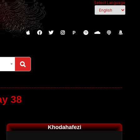
Select Language
P
ay 38
Khodahafezi