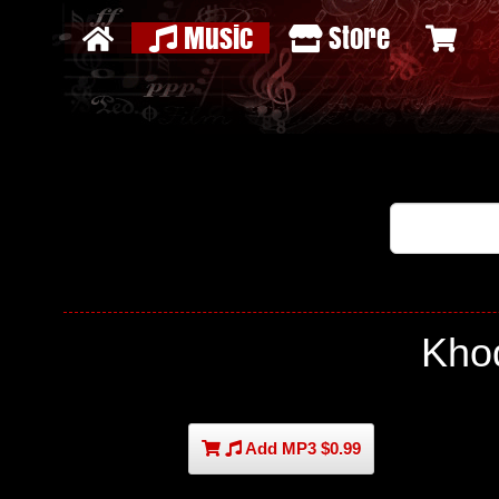
Music
Store
Kho
Add MP3 $0.99