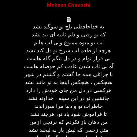
Mohsen Chavoshi
به خداحافظی تلخ تو سوگند نشد
که تو رفتی و دلم ثانیه ای بند نشد
لب تو میوه ممنوع ولی لب هایم
هرچه از طعم لب سرخ تو دل کند نشد
بی قرار توام و در دل تنگم گله هاست
آه بی تاب شدن عادت کم حوصله هاست
با چراغی همه جا گشتم و گشتم در شهر
هیچکس ، هیچکس اینجا به تو مانند نشد
هرکسی در دل من جای خودش را دارد
جانشین تو در این سینه ، خداوند نشد
خاطرات تو و دنیا مرا سوزاندند
تا فراموش شود یاد تو، هرچند نشد
من دهان باز نکردم که نرنجی ازمن
مثل زخمی که لبش باز به لبخند نشد