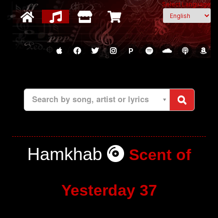
Select Language
P
Search by song, artist or lyrics
Hamkhab
Scent of
Yesterday 37