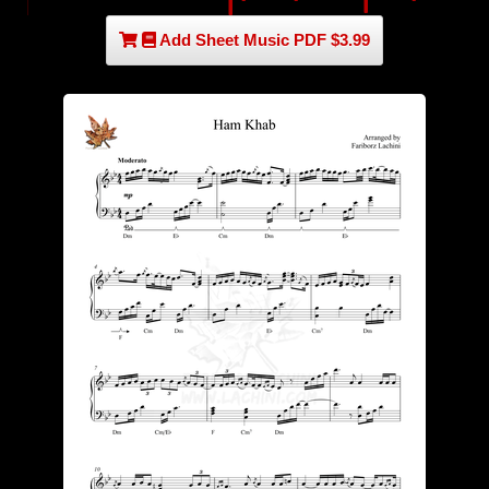
Add Sheet Music PDF $3.99