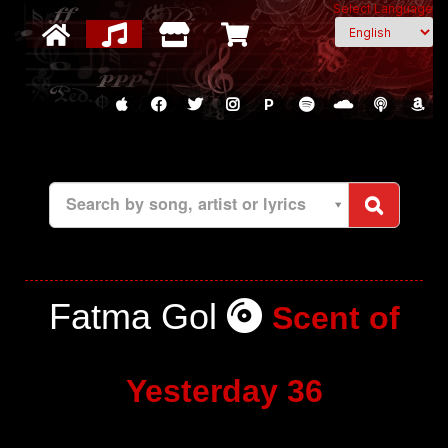
Select Language
P
Search by song, artist or lyrics
Fatma Gol
Scent of
Yesterday 36