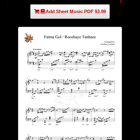
Add Sheet Music PDF $3.99