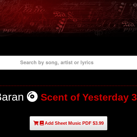
Search by song, artist or lyrics
Baran
Scent of Yesterday 
Add Sheet Music PDF $3.99