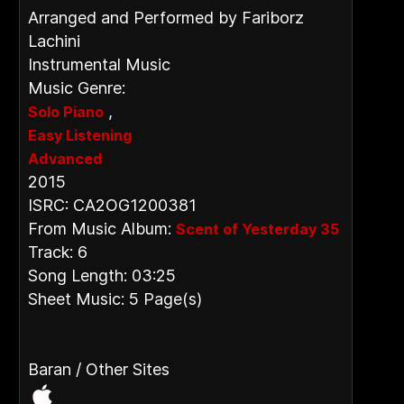
Arranged and Performed by Fariborz
Lachini
Instrumental Music
Music Genre:
,
Solo Piano
Easy Listening
Advanced
2015
ISRC: CA2OG1200381
From Music Album:
Scent of Yesterday 35
Track: 6
Song Length: 03:25
Sheet Music: 5 Page(s)
Baran / Other Sites