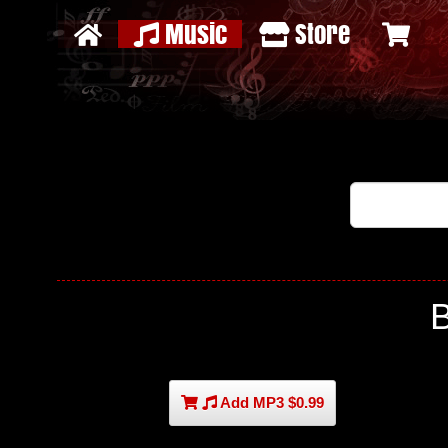
Music
Store
Add MP3 $0.99