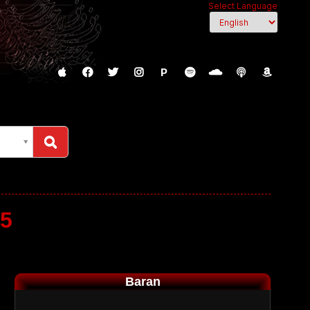
Select Language
P
35
Baran