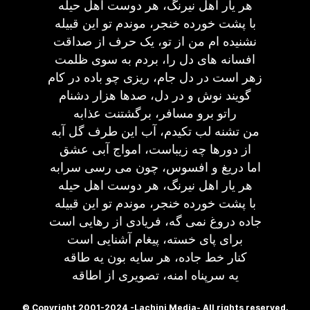
هر یار اهل نیرنگ، هر دوست اهل حیله
با پشت خورده خنجر، موندم تو این قبیله
نشنیده ام من از تو، یک حرف از صداقت
افسانه های دل را، بردم به سوی ظلمت
زهر است در دل جام، ریزی چو باده در کام
گویند نوش و در دل، صدها هزار دشنام
راتو برو مسافر، برگشتنت عذابه
من تشنه لب تکیدم، آب این طرف گل آبه
از دورها چه زیباست، امواج آبی عشق
اما دریغ و افسوس، چون می رسی سرابه
هر یار اهل نیرنگ، هر دوست اهل حیله
با پشت خورده خنجر، موندم تو این قبیله
جاده دروغ نمی گه، فریادی از رهایی است
برای پای خسته، پیغام آشنایی است
کنار خط جاده، هر سایه بون یه طاقه
یه سرپناه امنه، تصویری از اطاقه
© Copyright 2001-2024 -Lachini Media- All rights reserved.