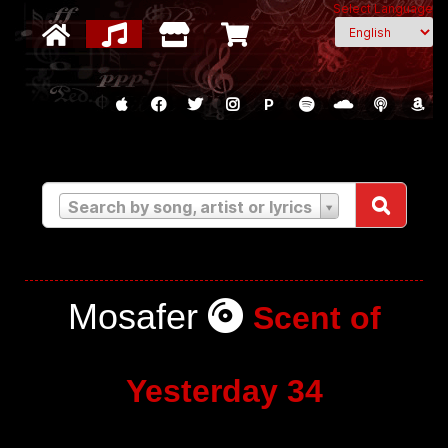
Select Language
P
Search by song, artist or lyrics
Mosafer
Scent of
Yesterday 34