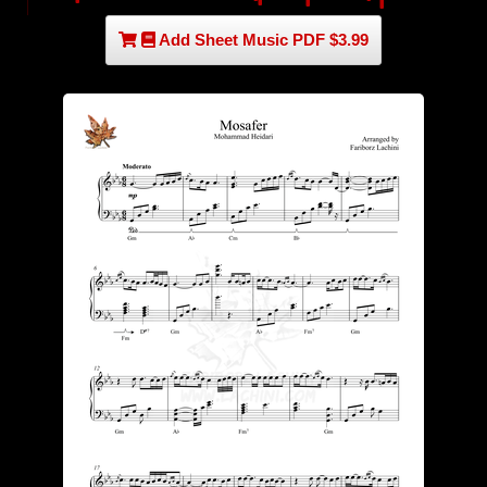
Add Sheet Music PDF $3.99