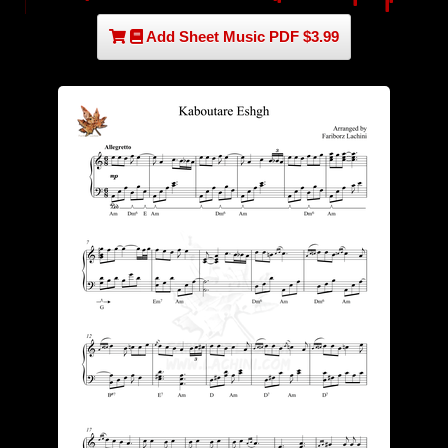
Add Sheet Music PDF $3.99