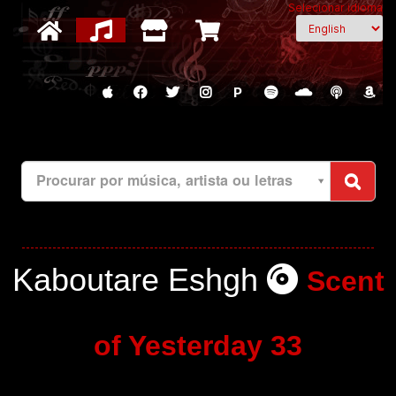
Selecionar idioma
P
Procurar por música, artista ou letras
Kaboutare Eshgh
Scent
of Yesterday 33