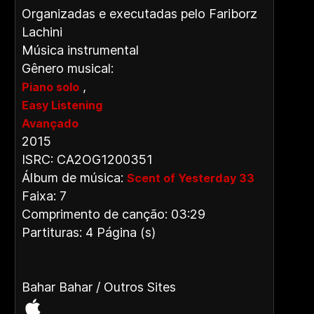
Organizadas e executadas pelo Fariborz
Lachini
Música instrumental
Gênero musical:
,
Piano solo
Easy Listening
Avançado
2015
ISRC: CA2OG1200351
Álbum de música:
Scent of Yesterday 33
Faixa: 7
Comprimento de canção: 03:29
Partituras: 4 Página (s)
Bahar Bahar / Outros Sites