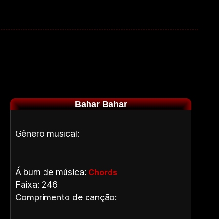
Bahar Bahar
Gênero musical:
Álbum de música:
Chords
Faixa: 246
Comprimento de canção: