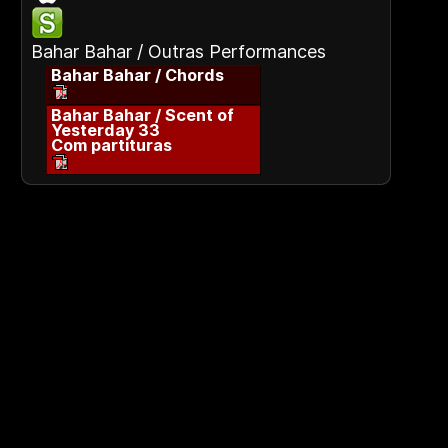
Bahar Bahar / Outras Performances
Bahar Bahar / Chords
Bahar Bahar / Scent of
Yesterday 33
Com partituras