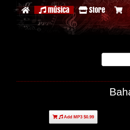
música
Store
Bah
Add MP3 $0.99