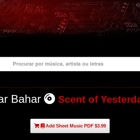
Procurar por música, artista ou letras
ar Bahar
Scent of Yesterd
Add Sheet Music PDF $3.99