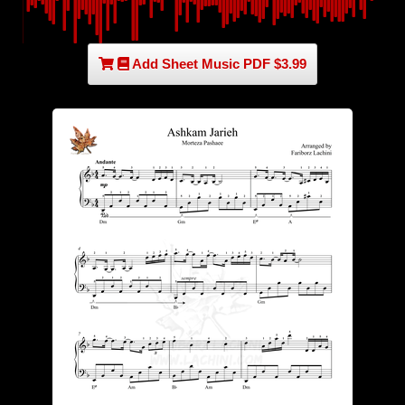
Add Sheet Music PDF $3.99