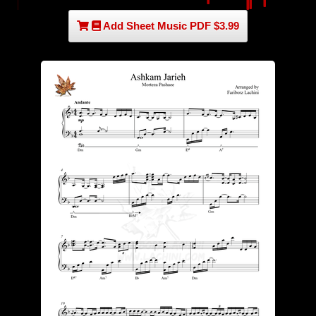
Add Sheet Music PDF $3.99