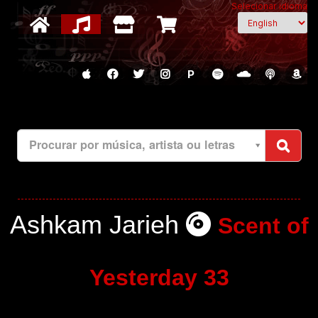
Selecionar idioma
P
Procurar por música, artista ou letras
Ashkam Jarieh
Scent of
Yesterday 33