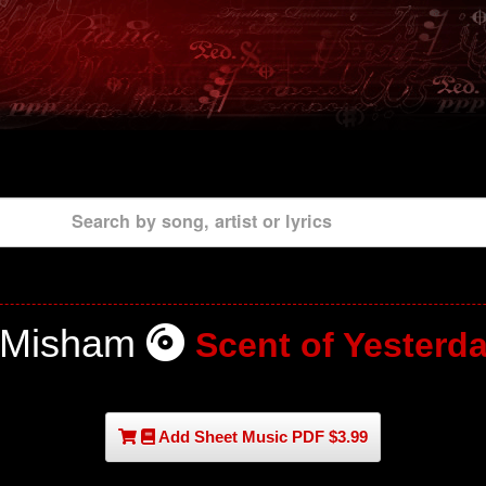
Search by song, artist or lyrics
 Misham
Scent of Yesterd
Add Sheet Music PDF $3.99