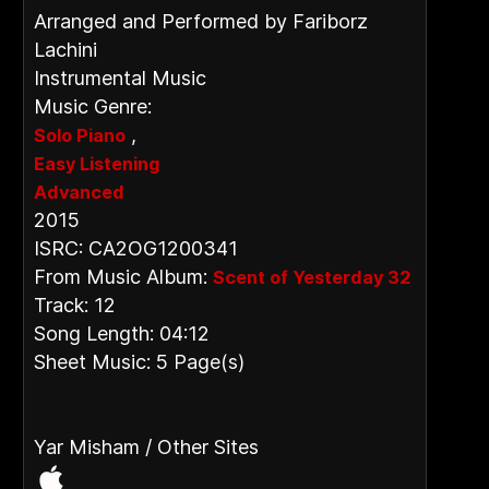
Arranged and Performed by Fariborz
Lachini
Instrumental Music
Music Genre:
,
Solo Piano
Easy Listening
Advanced
2015
ISRC: CA2OG1200341
From Music Album:
Scent of Yesterday 32
Track: 12
Song Length: 04:12
Sheet Music: 5 Page(s)
Yar Misham / Other Sites