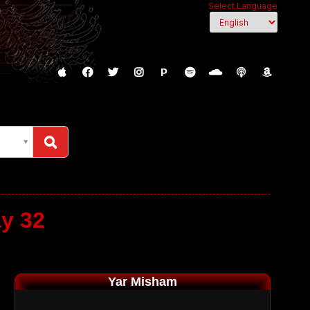
Select Language
P
ay 32
Yar Misham