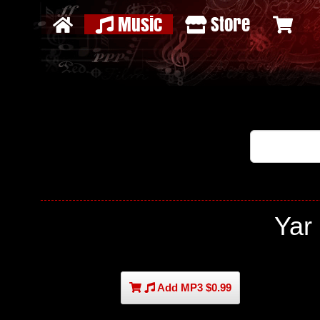
Music
Store
Yar
Add MP3 $0.99