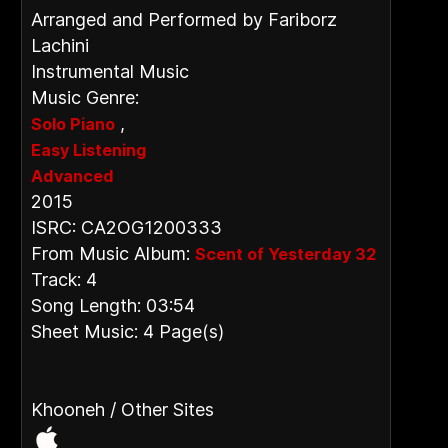
Arranged and Performed by Fariborz
Lachini
Instrumental Music
Music Genre:
,
Solo Piano
Easy Listening
Advanced
2015
ISRC: CA2OG1200333
From Music Album:
Scent of Yesterday 32
Track: 4
Song Length: 03:54
Sheet Music: 4 Page(s)
Khooneh / Other Sites