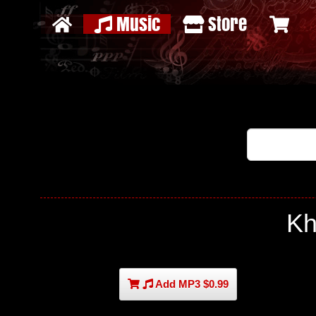
Music
Store
K
Add MP3 $0.99