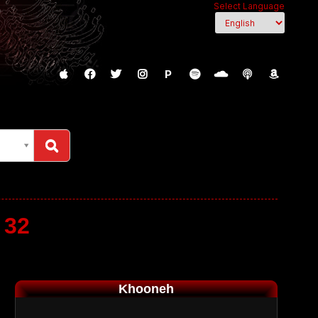
Select Language
P
 32
Khooneh