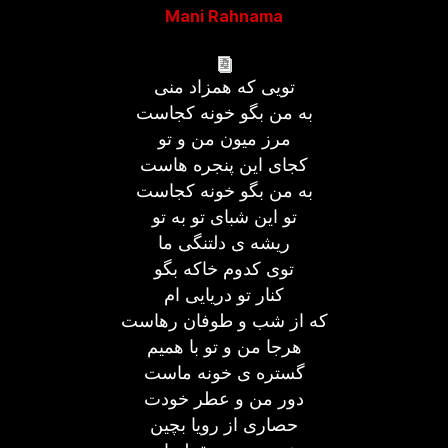
Mani Rahnama
تویی که همزاد منی
به من بگو خونه کجاست
مرز میون من و تو
کجای این پنجره هاست
به من بگو خونه کجاست
تو این شبای تو به تو
ریشه ی دلتنگی ما
توی کدوم خاکه بگو
کنار تو دریایی ام
که از شب و طوفان رهاست
هرجا من و تو با همیم
گستره ی خونه ماست
دور من و عطر خودت
حصاری از رویا بچین