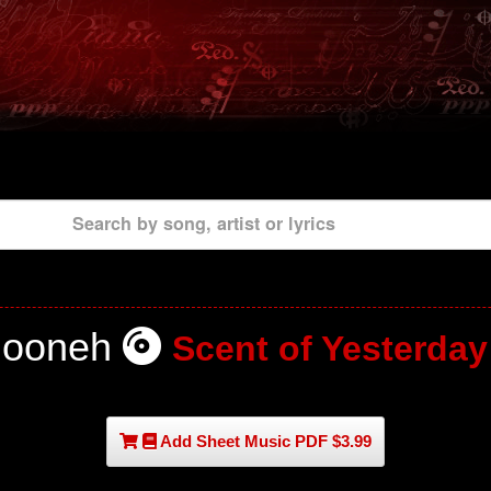
Search by song, artist or lyrics
hooneh
Scent of Yesterday
Add Sheet Music PDF $3.99