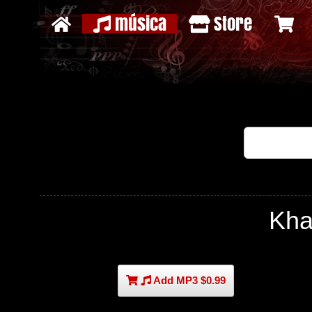
música
Store
Kha
Add MP3 $0.99