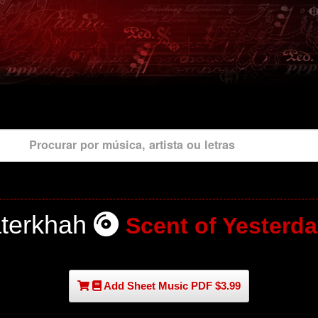
Procurar por música, artista ou letras
terkhah
Scent of Yesterda
Add Sheet Music PDF $3.99