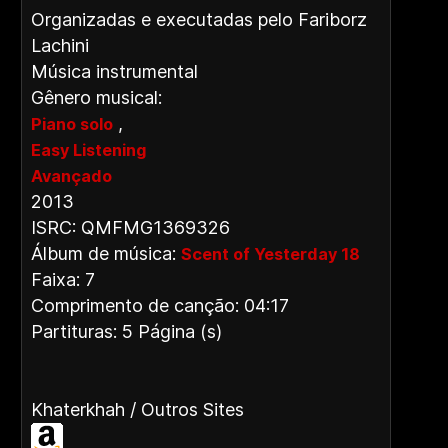
Organizadas e executadas pelo Fariborz
Lachini
Música instrumental
Gênero musical:
,
Piano solo
Easy Listening
Avançado
2013
ISRC: QMFMG1369326
Álbum de música:
Scent of Yesterday 18
Faixa: 7
Comprimento de canção: 04:17
Partituras: 5 Página (s)
Khaterkhah / Outros Sites