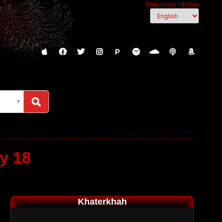
Selecionar idioma
P
y 18
Khaterkhah