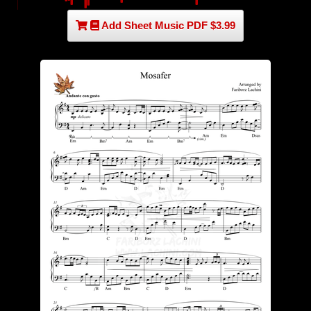
Add Sheet Music PDF $3.99