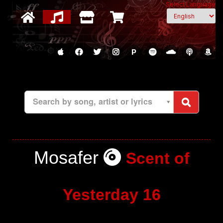
Select Language
P
Search by song, artist or lyrics
Mosafer
Scent of
Yesterday 16