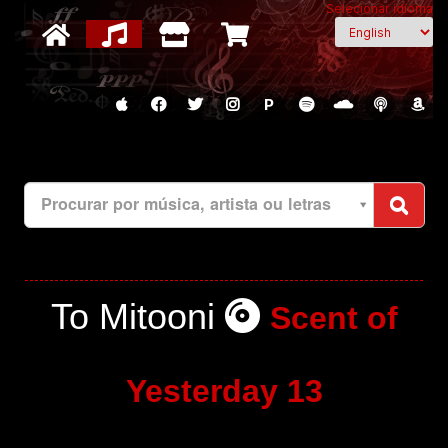
Selecionar idioma
P
Procurar por música, artista ou letras
To Mitooni
Scent of
Yesterday 13