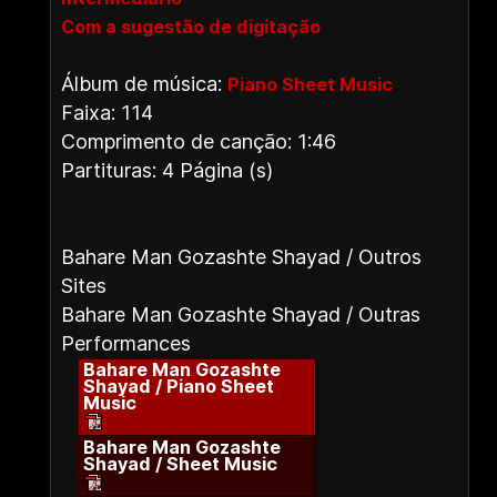
Com a sugestão de digitação
Álbum de música:
Piano Sheet Music
Faixa: 114
Comprimento de canção: 1:46
Partituras: 4 Página (s)
Bahare Man Gozashte Shayad / Outros
Sites
Bahare Man Gozashte Shayad / Outras
Performances
Bahare Man Gozashte
Shayad / Piano Sheet
Music
Bahare Man Gozashte
Shayad / Sheet Music