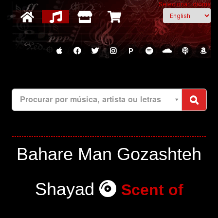
Selecionar idioma
P
Procurar por música, artista ou letras
Bahare Man Gozashteh
Shayad
Scent of