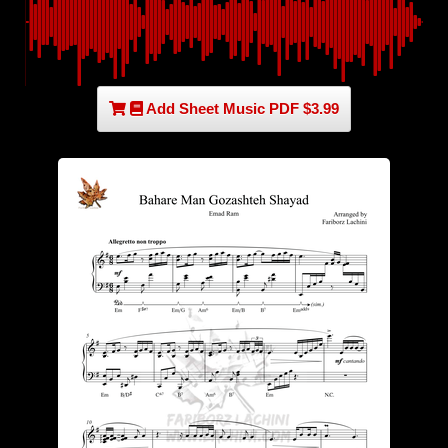
Add Sheet Music PDF $3.99