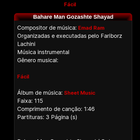
Fácil
Bahare Man Gozashte Shayad
Compositor de música:
Emad Ram
Organizadas e executadas pelo Fariborz
Lachini
Música instrumental
Gênero musical:
Fácil
Álbum de música:
Sheet Music
Faixa: 115
Comprimento de canção: 1:46
Partituras: 3 Página (s)