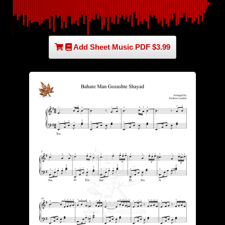
Add Sheet Music PDF $3.99