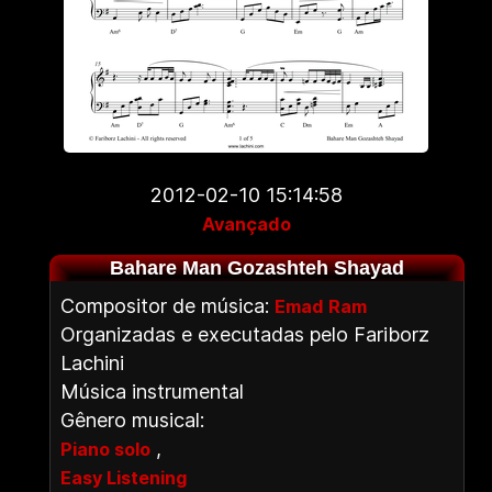
2012-02-10 15:14:58
Avançado
Bahare Man Gozashteh Shayad
Compositor de música:
Emad Ram
Organizadas e executadas pelo Fariborz
Lachini
Música instrumental
Gênero musical:
,
Piano solo
Easy Listening