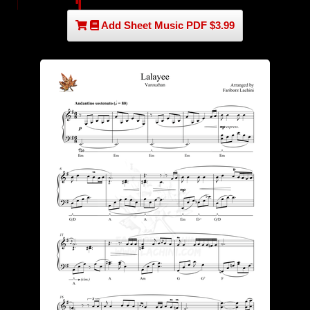
Add Sheet Music PDF $3.99