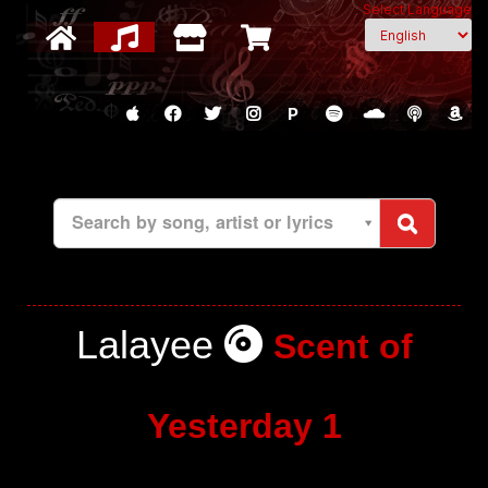
Select Language
P
Search by song, artist or lyrics
Lalayee
Scent of
Yesterday 1