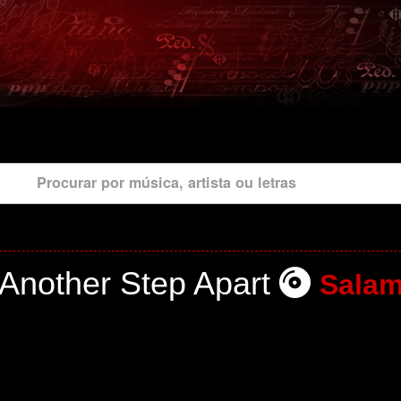
Procurar por música, artista ou letras
Another Step Apart
Sala