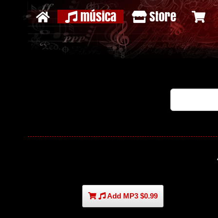
música
Store
Add MP3 $0.99