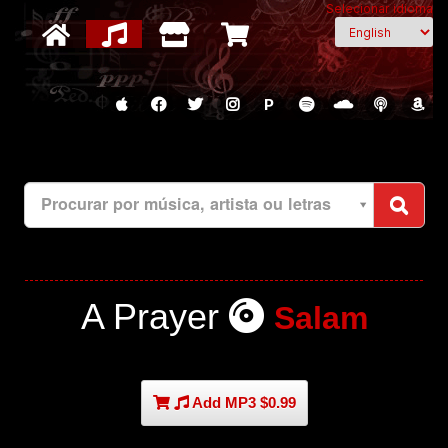
Selecionar idioma
P
Procurar por música, artista ou letras
A Prayer
Salam
Add MP3 $0.99