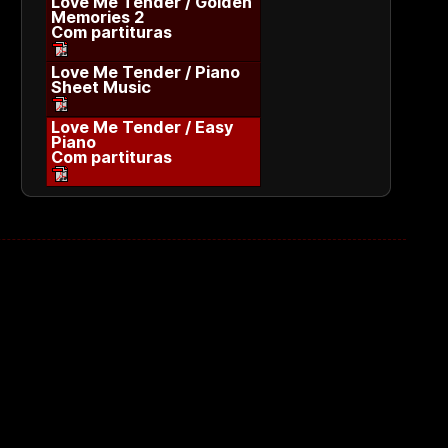
Love Me Tender / Golden
Memories 2
Com partituras
Love Me Tender / Piano
Sheet Music
Love Me Tender / Easy
Piano
Com partituras