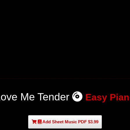
Love Me Tender
Easy Pia
Add Sheet Music PDF $3.99