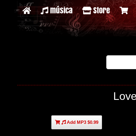
música
Store
Lov
Add MP3 $0.99