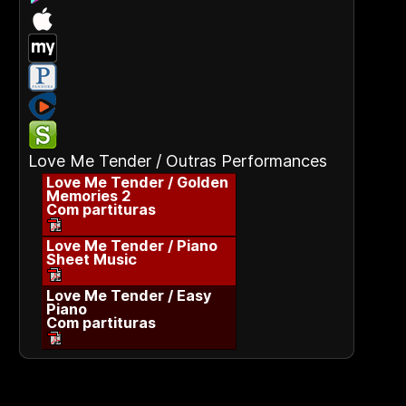
Love Me Tender / Outras Performances
Love Me Tender / Golden
Memories 2
Com partituras
Love Me Tender / Piano
Sheet Music
Love Me Tender / Easy
Piano
Com partituras