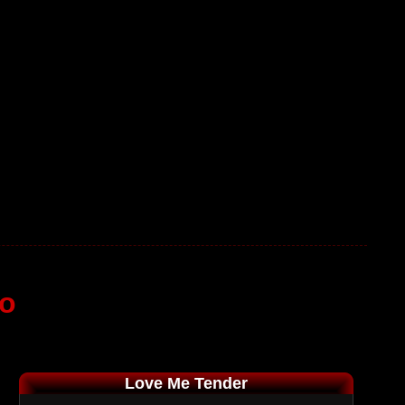
no
Love Me Tender