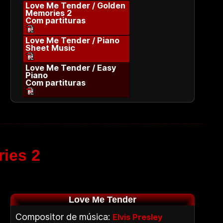
Love Me Tender / Golden
Memories 2
Com partituras
Love Me Tender / Piano
Sheet Music
Love Me Tender / Easy
Piano
Com partituras
ies 2
Love Me Tender
Compositor de música:
Elvis Presley