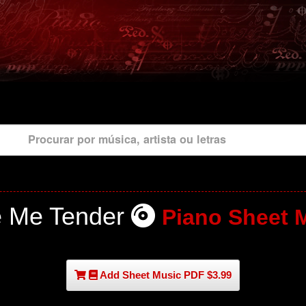
Procurar por música, artista ou letras
e Me Tender
Piano Sheet 
Add Sheet Music PDF $3.99