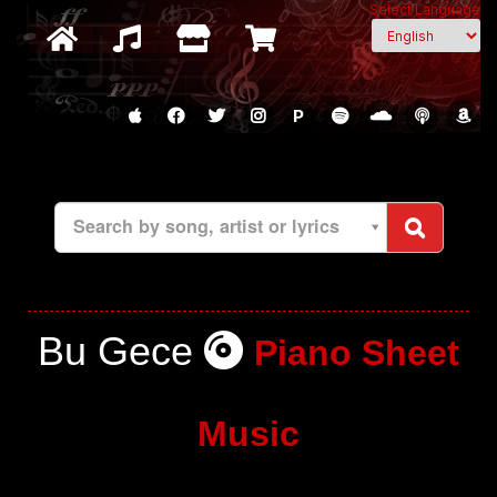
Select Language
P
Search by song, artist or lyrics
Bu Gece
Piano Sheet
Music