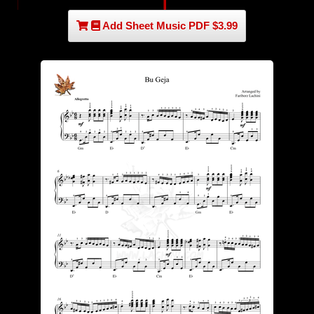
Add Sheet Music PDF $3.99