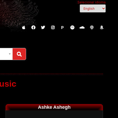
Selecionar idioma
P
usic
Ashke Ashegh