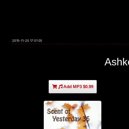
2015-11-20 17:01:05
Ashk
Add MP3 $0.99