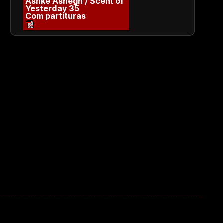
Ashke Ashegh / Scent of
Yesterday 35
Com partituras