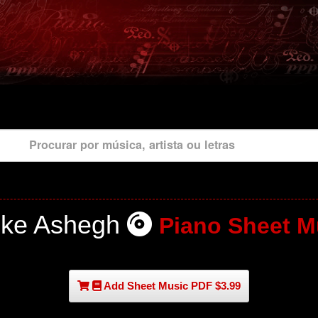
Procurar por música, artista ou letras
ke Ashegh
Piano Sheet M
Add Sheet Music PDF $3.99