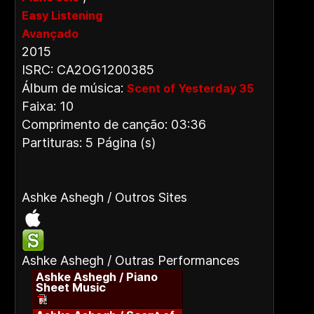
Easy Listening
Avançado
2015
ISRC: CA2OG1200385
Álbum de música:
Scent of Yesterday 35
Faixa: 10
Comprimento de canção: 03:36
Partituras: 5 Página (s)
Ashke Ashegh / Outros Sites
Ashke Ashegh / Outras Performances
Ashke Ashegh / Piano
Sheet Music