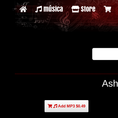
música
Store
Ash
Add MP3 $0.49