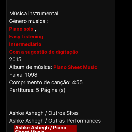
Música instrumental
Gênero musical:
,
Piano solo
Easy Listening
Intermediário
Com a sugestão de digitação
2015
Álbum de música:
Piano Sheet Music
Faixa: 1098
Comprimento de canção: 4:55
Partituras: 5 Página (s)
Ashke Ashegh / Outros Sites
Ashke Ashegh / Outras Performances
Ashke Ashegh / Piano