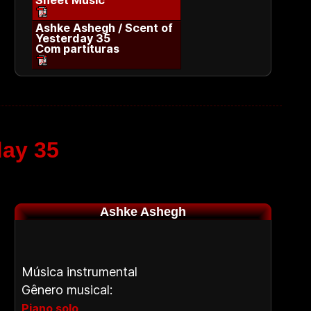
Sheet Music
Ashke Ashegh / Scent of
Yesterday 35
Com partituras
day 35
Ashke Ashegh
Música instrumental
Gênero musical:
,
Piano solo