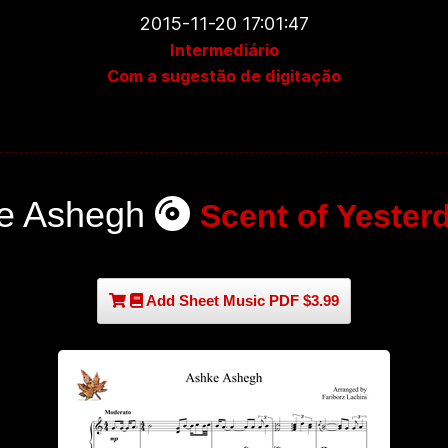
2015-11-20 17:01:47
Intermediário
Com a sugestão de digitação
e Ashegh
Scent of Yester
Add Sheet Music PDF $3.99