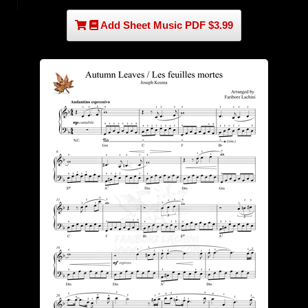
Add Sheet Music PDF $3.99