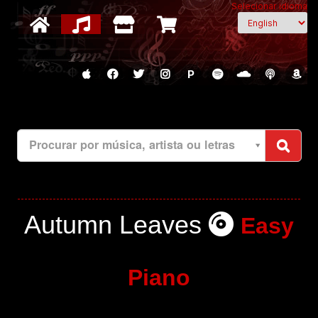
Selecionar idioma
P
Procurar por música, artista ou letras
Autumn Leaves
Easy
Piano