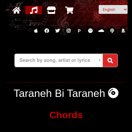
Select Language
P
Search by song, artist or lyrics
Taraneh Bi Taraneh
Chords